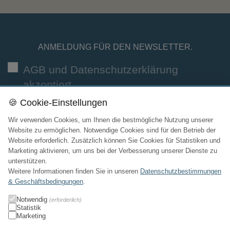
ANMELDUNG FÜR DEN NEWSLETTER.
AGB und Datenschutzerklärung
akzeptiert
🍪 Cookie-Einstellungen
Wir verwenden Cookies, um Ihnen die bestmögliche Nutzung unserer
Website zu ermöglichen. Notwendige Cookies sind für den Betrieb der
Website erforderlich. Zusätzlich können Sie Cookies für Statistiken und
Marketing aktivieren, um uns bei der Verbesserung unserer Dienste zu
KONTAKT

unterstützen.
Weitere Informationen finden Sie in unseren
Datenschutzbestimmungen
SORTIMENT

& Geschäftsbedingungen
.
Notwendig
(erforderlich)
LINKS

Statistik
Marketing
INFORMATIONEN
