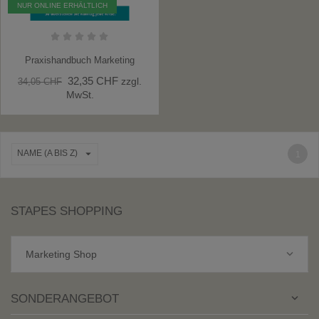
NUR ONLINE ERHÄLTLICH
Praxishandbuch Marketing
32,35 CHF
zzgl.
34,05 CHF
MwSt.

NAME (A BIS Z)
1
STAPES SHOPPING
keyboard_arrow_down
Marketing Shop
SONDERANGEBOT