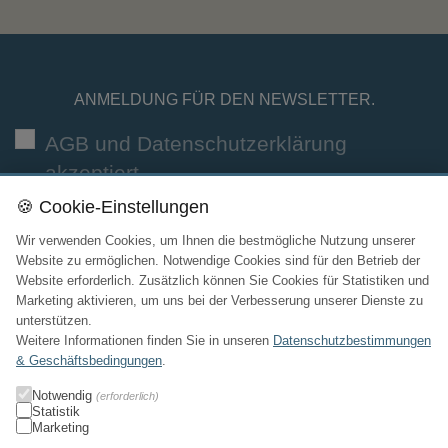
ANMELDUNG FÜR DEN NEWSLETTER.
AGB und Datenschutzerklärung
akzeptiert
🍪 Cookie-Einstellungen
Wir verwenden Cookies, um Ihnen die bestmögliche Nutzung unserer
Website zu ermöglichen. Notwendige Cookies sind für den Betrieb der
Website erforderlich. Zusätzlich können Sie Cookies für Statistiken und
Marketing aktivieren, um uns bei der Verbesserung unserer Dienste zu
KONTAKT

unterstützen.
Weitere Informationen finden Sie in unseren
Datenschutzbestimmungen
SORTIMENT

& Geschäftsbedingungen
.
Notwendig
(erforderlich)
LINKS

Statistik
Marketing
INFORMATIONEN
