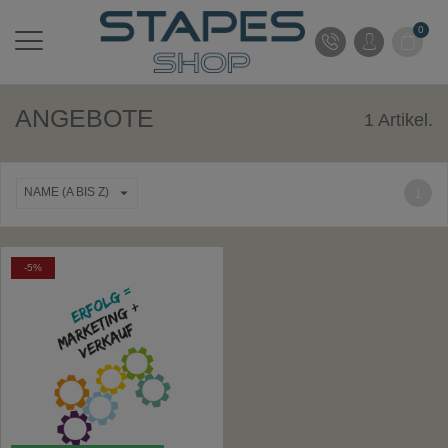
0
ANGEBOTE
1 Artikel.

NAME (A BIS Z)
1
-5%