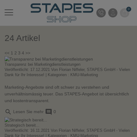
0
24 Artikel
<<
1
2
3
4
>>
Transparenz bei Marketingdienstleistungen
Veröffentlicht: 17.12.2021 Von
Florian Niffeler, STAPES GmbH - Vielen
Dank für Ihr Interesse!
| Kategorien :
KMU-Marketing
Marketing-Angebote sind oft schwer zu verstehen und
unverhältnismässig teuer. Das STAPES-Angebot ist übersichtlich
und kostentransparent.
search
comment
Lesen Sie mehr
0
Strategisch bereit...
Veröffentlicht: 16.11.2021 Von
Florian Niffeler, STAPES GmbH - Vielen
Dank für Ihr Interesse!
| Kategorien :
KMU-Marketing