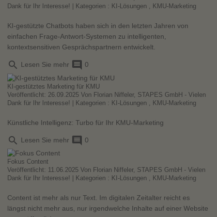
Dank für Ihr Interesse!
| Kategorien :
KI-Lösungen
,
KMU-Marketing
KI-gestützte Chatbots haben sich in den letzten Jahren von
einfachen Frage-Antwort-Systemen zu intelligenten,
kontextsensitiven Gesprächspartnern entwickelt.
search
comment
Lesen Sie mehr
0
KI-gestütztes Marketing für KMU
Veröffentlicht: 26.09.2025 Von
Florian Niffeler, STAPES GmbH - Vielen
Dank für Ihr Interesse!
| Kategorien :
KI-Lösungen
,
KMU-Marketing
Künstliche Intelligenz: Turbo für Ihr KMU-Marketing
search
comment
Lesen Sie mehr
0
Fokus Content
Veröffentlicht: 11.06.2025 Von
Florian Niffeler, STAPES GmbH - Vielen
Dank für Ihr Interesse!
| Kategorien :
KI-Lösungen
,
KMU-Marketing
Content ist mehr als nur Text. Im digitalen Zeitalter reicht es
längst nicht mehr aus, nur irgendwelche Inhalte auf einer Website